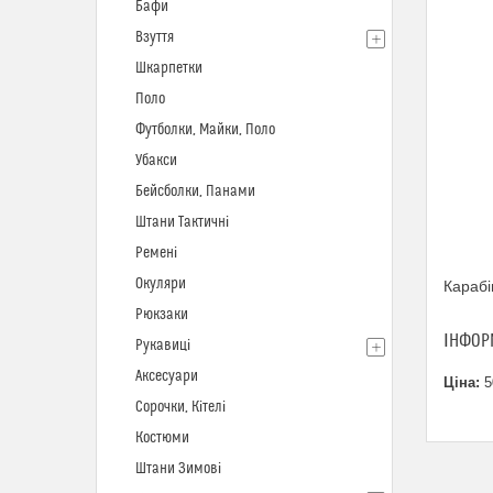
Бафи
Взуття
Шкарпетки
Поло
Футболки, Майки, Поло
Убакси
Бейсболки, Панами
Штани Тактичні
Ремені
Окуляри
Караб
Рюкзаки
ІНФОР
Рукавиці
Аксесуари
Ціна:
5
Сорочки, Кітелі
Костюми
Штани Зимові