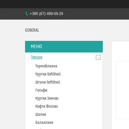
+380 (67) 499-09-29
GENERAL
Товари
Термобілизна
Куртки SoftShell
Штани SoftShell
Гольфи
Куртки Зимові
Кофти Флісові
Шапки
Балаклави