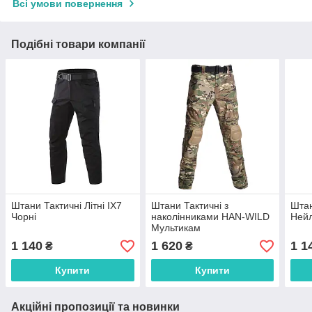
Всі умови повернення
Подібні товари компанії
Штани Тактичні Літні IX7
Штани Тактичні з
Штан
Чорні
наколінниками HAN-WILD
Нейл
Мультикам
1 140
1 620
1 1
₴
₴
Купити
Купити
Акційні пропозиції та новинки