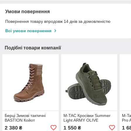
Умови повернення
Повернення товару впродовж 14 днів за домовленістю
Всі умови повернення
Подібні товари компанії
Берці Зимові тактичні
M-TAC Кросівки Summer
M-Ta
BASTION Койот
Light ARMY OLIVE
Pro 
2 380
1 550
1 6
₴
₴