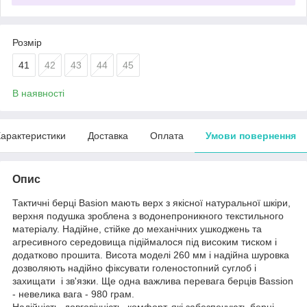
Розмір
41
42
43
44
45
В наявності
арактеристики
Доставка
Оплата
Умови повернення
Опис
Тактичні берці Basion мають верх з якісної натуральної шкіри,
верхня подушка зроблена з водонепроникного текстильного
матеріалу. Надійне, стійке до механічних ушкоджень та
агресивного середовища підіймалося під високим тиском і
додатково прошита. Висота моделі 260 мм і надійна шуровка
дозволяють надійно фіксувати голеностопний суглоб і
захищати і зв'язки. Ще одна важлива перевага берців Bassion
- невелика вага - 980 грам.
Надійність, довговічність, комфорт, які забезпечують берці