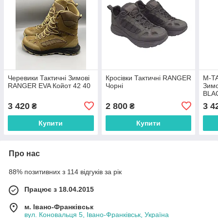
Черевики Тактичні Зимові
Кросівки Тактичні RANGER
M-TA
RANGER EVA Койот 42 40
Чорні
Зим
BLA
3 420
2 800
3 4
₴
₴
Купити
Купити
Про нас
88% позитивних з 114 відгуків за рік
Працює з 18.04.2015
м. Івано-Франківськ
вул. Коновальця 5, Івано-Франківськ, Україна