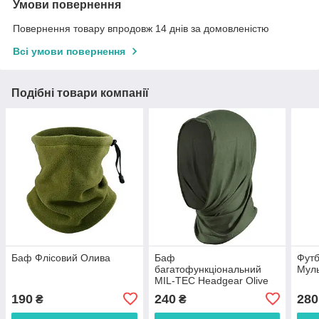
Умови повернення
Повернення товару впродовж 14 днів за домовленістю
Всі умови повернення
Подібні товари компанії
Баф Флісовий Олива
Баф
Фут
багатофункціональний
Мул
MIL-TEC Headgear Olive
Поліестер Всесезонний
190
240
280
₴
₴