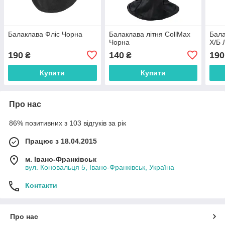
Балаклава Фліс Чорна
Балаклава літня CollMax
Бала
Чорна
Х/Б 
190
140
190
₴
₴
Купити
Купити
Про нас
86% позитивних з 103 відгуків за рік
Працює з 18.04.2015
м. Івано-Франківськ
вул. Коновальця 5, Івано-Франківськ, Україна
Контакти
Про нас