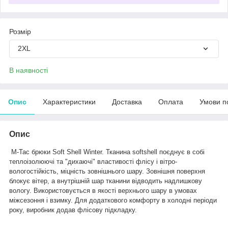
Розмір
2XL
В наявності
Опис
Характеристики
Доставка
Оплата
Умови п
Опис
M-Tac брюки Soft Shell Winter. Тканина softshell поєднує в собі
теплоізолюючі та "дихаючі" властивості флісу і вітро-
вологостійкість, міцність зовнішнього шару. Зовнішня поверхня
блокує вітер, а внутрішній шар тканини відводить надлишкову
вологу. Використовується в якості верхнього шару в умовах
міжсезоння і взимку. Для додаткового комфорту в холодні періоди
року, виробник додав флісову підкладку.