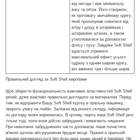
від негоди і має мінімальну
вагу та об'єм. Його створили,
як противагу звичайному одягу,
який пропонував ховатися від
вітру і дощу в штормівках і
штормових штанах, а також
утеплюватися за допомогою
флісу і пуху. Завдяки Soft Shell
вдається отримати
максимальний ефект усього
одразу з одним шаром одягу,
він замінює три і більше шарів.
Правильний догляд за Soft Shell виробами
Щоб зберегти функціональність важливих властивостей Soft Shell
речей, дуже важливо правильно доглядати за матеріалом. Перед
тим, як відправити Вашу Soft Shell куртку в пральну машинку,
зверніть увагу на лейбл. Залежно від різного складу, інформація
по догляду може варіюватись. В цілому, періть ваші Soft Shell речі
тільки тоді, коли вони дійсно забруднені і вимагають чищення.
При невеликих забрудненнях часто допомагає лише почистити
м'якою щіткою або рушником брудне місце. Прання в пральній
машині рекомендується без будь-яких інших речей в барабані. Не