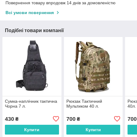
Повернення товару впродовж 14 днів за домовленістю
Всі умови повернення
Подібні товари компанії
Сумка-наплічник тактична
Рюкзак Тактичний
Рюкз
Чорна 7 л.
Мультиком 40 л.
40л.
430
700
700
₴
₴
Купити
Купити